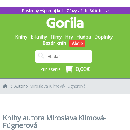
Posledný výpredaj kníh! Zľavy až do 80% tu =>
Knihy
E-knihy
Filmy
Hry
Hudba
Doplnky
Bazár kníh
Akcie
0,00€
Prihlásenie
Autor
Miroslava Klímová-Fügnerová
Knihy autora Miroslava Klímová-
Fügnerová