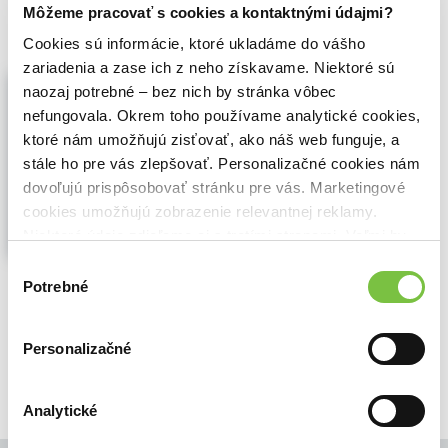
5,09€
Do košíka
Môžeme pracovať s cookies a kontaktnými údajmi?
Cookies sú informácie, ktoré ukladáme do vášho
zariadenia a zase ich z neho získavame. Niektoré sú
Snoubencům - prečítaná (bazár
naozaj potrebné – bez nich by stránka vôbec
kníh)
nefungovala. Okrem toho používame analytické cookies,
Miroslava Klímová-Fügnerová
,
(1983)
ktoré nám umožňujú zisťovať, ako náš web funguje, a
60000 výt.
Zobraziť viac
stále ho pre vás zlepšovať. Personalizačné cookies nám
dovoľujú prispôsobovať stránku pre vás. Marketingové
cookies umožňujú zobrazenie relevantnej reklamy.
Niektoré údaje zdieľame aj s tretími stranami. Veľmi by
nám pomohlo, keby sme mohli používať všetky tieto
Výber
🌴 Máme na sklade, posielame ihneď.
cookies.
Potrebné
súhlasu
4,59€
Do košíka
Personalizačné
Analytické