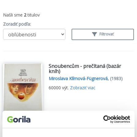
Našli sme
2
titulov
Zoradiť podľa:
Filtrovať
Snoubencům - prečítaná (bazár
kníh)
Miroslava Klímová-Fügnerová
,
(1983)
60000 výt.
Zobraziť viac
🌴 Máme na sklade, posielame ihneď.