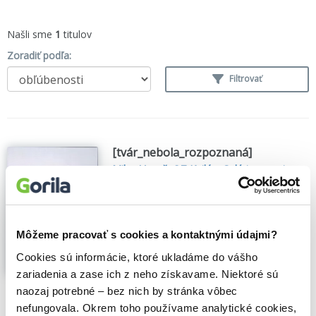
Našli sme
1
titulov
Zoradiť podľa:
Filtrovať
[tvár_nebola_rozpoznaná]
Milan Vagač
,
OZ Kailás, Galéria umenia
Ernesta Zmetáka
(2024)
[face_not_recognized]
Milan Vagač (1987) sa zaoberá skúmaním
formálnych a obsahových možností
Môžeme pracovať s cookies a kontaktnými údajmi?
maľby, jej úlohou v postdigitálnej dobe a
Cookies sú informácie, ktoré ukladáme do vášho
prekračovaním hraníc klasických
zariadenia a zase ich z neho získavame. Niektoré sú
vyjadrovacích prostriedkov. Uvažuje o
funkcii maľby v kontexte súčasnej doby, v
naozaj potrebné – bez nich by stránka vôbec
ktorej digitálne...
Zobraziť viac
nefungovala. Okrem toho používame analytické cookies,