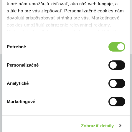
ktoré nám umožňujú zisťovať, ako náš web funguje, a
🍌 Odosielame o 6 dní.
stále ho pre vás zlepšovať. Personalizačné cookies nám
dovoľujú prispôsobovať stránku pre vás. Marketingové
7,50€
Do košíka
cookies umožňujú zobrazenie relevantnej reklamy.
Niektoré údaje zdieľame aj s tretími stranami. Veľmi by
nám pomohlo, keby sme mohli používať všetky tieto
Výber
cookies.
Potrebné
súhlasu
Personalizačné
Analytické
© Všetky práva vyhradené
Marketingové
Zobraziť detaily