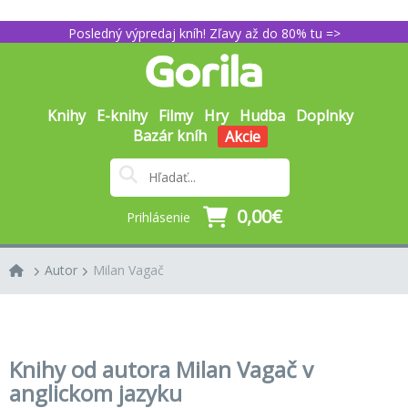
Posledný výpredaj kníh! Zľavy až do 80% tu =>
Knihy
E-knihy
Filmy
Hry
Hudba
Doplnky
Bazár kníh
Akcie
0,00€
Prihlásenie
Autor
Milan Vagač
Knihy od autora Milan Vagač v
anglickom jazyku