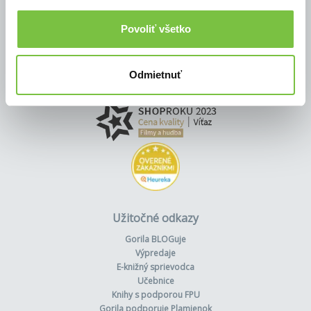
Povoliť všetko
Odmietnuť
Užitočné odkazy
Gorila BLOGuje
Výpredaje
E-knižný sprievodca
Učebnice
Knihy s podporou FPU
Gorila podporuje Plamienok