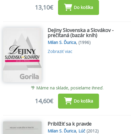
13,10€
Do košíka
Dejiny Slovenska a Slovákov -
prečítaná (bazár kníh)
Milan S. Ďurica
,
(1996)
Zobraziť viac
🌴 Máme na sklade, posielame ihneď.
14,60€
Do košíka
Priblížiť sa k pravde
Milan S. Ďurica
,
Lúč
(2012)