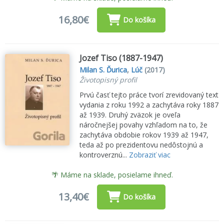
16,80€
Do košíka
Jozef Tiso (1887-1947)
Milan S. Ďurica
,
Lúč
(2017)
Životopisný profil
Prvú časť tejto práce tvorí zrevidovaný text
vydania z roku 1992 a zachytáva roky 1887
až 1939. Druhý zväzok je oveľa
náročnejšej povahy vzhľadom na to, že
zachytáva obdobie rokov 1939 až 1947,
teda až po prezidentovu nedôstojnú a
kontroverznú...
Zobraziť viac
🌴 Máme na sklade, posielame ihneď.
13,40€
Do košíka