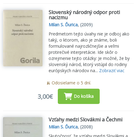
Slovenský národný odpor proti
nacizmu
Milan S. Ďurica
,
(2009)
Predmetom tejto úvahy nie je odboj ako
taký, o ktorom, ako je známe, boli
formulované najrozličnejšie a veľmi
protirečivé interpretácie. Ide skôr o
ozrejmenie tejto otázky: Je možné, že by
slovenský národ, ktorý vstúpil do rodiny
európskych národov na...
Zobraziť viac
🍌 Odosielame o 5 dní.
3,00€
Do košíka
Vzťahy medzi Slovákmi a Čechmi
Milan S. Ďurica
,
(2008)
Skutočnosť, že vzťahy medzi Slovákmi a