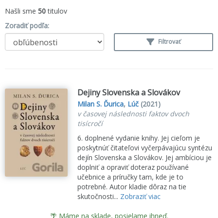
Našli sme
50
titulov
Zoradiť podľa:
Filtrovať
Dejiny Slovenska a Slovákov
Milan S. Ďurica
,
Lúč
(2021)
v časovej následnosti faktov dvoch
tisícročí
6. doplnené vydanie knihy. Jej cieľom je
poskytnúť čitateľovi vyčerpávajúcu syntézu
dejín Slovenska a Slovákov. Jej ambíciou je
doplniť a opraviť doteraz používané
učebnice a príručky tam, kde je to
potrebné. Autor kladie dôraz na tie
skutočnosti...
Zobraziť viac
🌴 Máme na sklade, posielame ihneď.