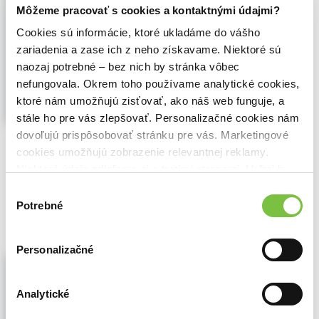
kníh)
Môžeme pracovať s cookies a kontaktnými údajmi?
Milan S. Ďurica
,
Lúč
(2007)
Cookies sú informácie, ktoré ukladáme do vášho
Cyrilo-metodovské dedictvo
zariadenia a zase ich z neho získavame. Niektoré sú
Ústav dejín kresťanstva na Slovensku v
naozaj potrebné – bez nich by stránka vôbec
spolupráci s vydavateľstvom LÚČ touto
nefungovala. Okrem toho používame analytické cookies,
edíciou predkladajú záujemcom stručnou,
ktoré nám umožňujú zisťovať, ako náš web funguje, a
ale vedecky dokumentovanou formou
menej známe, kontroverzné, zamlčované
stále ho pre vás zlepšovať. Personalizačné cookies nám
a neraz falšované historické témy a ich....
dovoľujú prispôsobovať stránku pre vás. Marketingové
Zobraziť viac
cookies umožňujú zobrazenie relevantnej reklamy.
Niektoré údaje zdieľame aj s tretími stranami. Veľmi by
🌴 Máme na sklade, posielame ihneď.
nám pomohlo, keby sme mohli používať všetky tieto
Výber
0,90€
cookies.
Potrebné
Do košíka
súhlasu
Personalizačné
Zľava 10%
Slováci a Sedembolestná (2. vydanie)
Milan S. Ďurica
,
(2026)
priamo najbližšie k pravde č. 64
Analytické
Druhé vydanie pri príležitosti 100. výročia