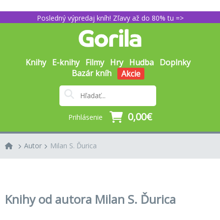
Posledný výpredaj kníh! Zľavy až do 80% tu =>
Knihy
E-knihy
Filmy
Hry
Hudba
Doplnky
Bazár kníh
Akcie
0,00€
Prihlásenie
Autor
Milan S. Ďurica
Knihy od autora Milan S. Ďurica