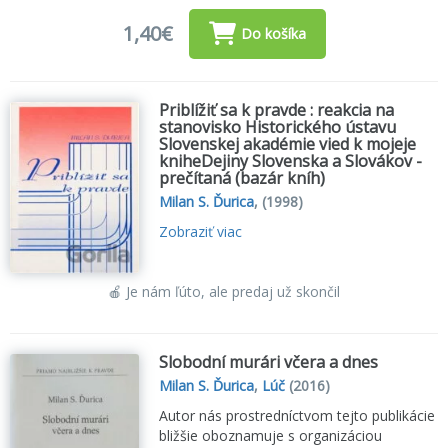
1,40€
Do košíka
Priblížiť sa k pravde : reakcia na
stanovisko Historického ústavu
Slovenskej akadémie vied k mojeje
kniheDejiny Slovenska a Slovákov -
prečítaná (bazár kníh)
Milan S. Ďurica
,
(1998)
Zobraziť viac
🍎 Je nám ľúto, ale predaj už skončil
Slobodní murári včera a dnes
Milan S. Ďurica
,
Lúč
(2016)
Autor nás prostredníctvom tejto publikácie
bližšie oboznamuje s organizáciou