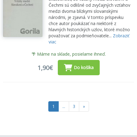
Čechmi sú odlišné od zvyčajných vzťahov
medzi dvoma blízkymi slovanskými
národmi, je zjavná. V tomto príspevku
chce autor poukázať na niektoré z
hlavných historických uzlov, ktoré možno
považovať za podmieňovatele...
Zobraziť
viac
🌴 Máme na sklade, posielame ihneď.
1,90€
Do košíka
1
...
3
»