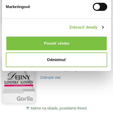
narodenia autora...
Zobraziť viac
Marketingové
Zobraziť detaily
🍌 Odosielame o 6 dní.
1,80€
2,00€
Do košíka
Povoliť všetko
Dejiny Slovenska a Slovákov -
Odmietnuť
prečítaná (bazár kníh)
Milan S. Ďurica
,
(1996)
Zobraziť viac
🌴 Máme na sklade, posielame ihneď.