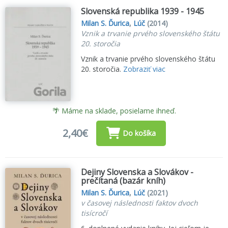
Slovenská republika 1939 - 1945
Milan S. Ďurica
,
Lúč
(2014)
Vznik a trvanie prvého slovenského štátu
20. storočia
Vznik a trvanie prvého slovenského štátu
20. storočia.
Zobraziť viac
🌴 Máme na sklade, posielame ihneď.
2,40€
Do košíka
Dejiny Slovenska a Slovákov -
prečítaná (bazár kníh)
Milan S. Ďurica
,
Lúč
(2021)
v časovej následnosti faktov dvoch
tisícročí