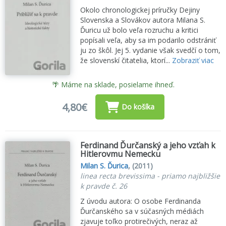
Okolo chronologickej príručky Dejiny
Slovenska a Slovákov autora Milana S.
Ďuricu už bolo veľa rozruchu a kritici
popísali veľa, aby sa im podarilo odstrániť
ju zo škôl. Jej 5. vydanie však svedčí o tom,
že slovenskí čitatelia, ktorí...
Zobraziť viac
🌴 Máme na sklade, posielame ihneď.
4,80€
Do košíka
Ferdinand Ďurčanský a jeho vzťah k
Hitlerovmu Nemecku
Milan S. Ďurica
,
(2011)
linea recta brevissima - priamo najbližšie
k pravde č. 26
Z úvodu autora: O osobe Ferdinanda
Ďurčanského sa v súčasných médiách
zjavuje toľko protirečivých, neraz až