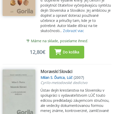
6. doplnené vydanie knihy. Jej cieľom je
poskytnúť čitateľovi vyčerpávajúcu syntézu
dejín Slovenska a Slovákov. Jej ambíciou je
doplniť a opraviť doteraz používané
učebnice a príručky tam, kde je to
potrebné. Autor kladie dôraz na tie
skutočnosti...
Zobraziť viac
🌴 Máme na sklade, posielame ihneď.
12,80€
Do košíka
Moravskí Slováci
Milan S. Ďurica
,
Lúč
(2007)
Cyrilo-metodovské dedictvo
Ústav dejín kresťanstva na Slovensku v
spolupráci s vydavateľstvom LÚČ touto
edíciou predkladajú záujemcom stručnou,
ale vedecky dokumentovanou formou
menej známe, kontroverzné, zamlčované