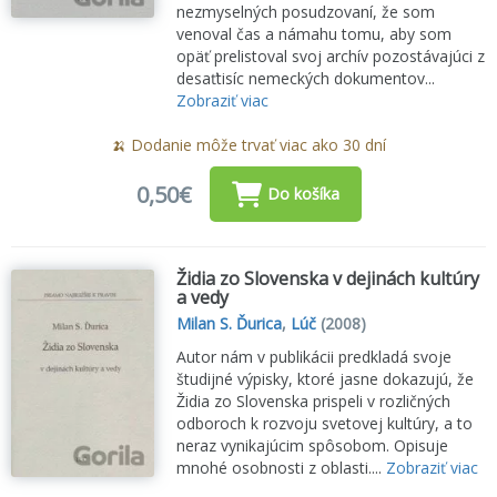
nezmyselných posudzovaní, že som
venoval čas a námahu tomu, aby som
opäť prelistoval svoj archív pozostávajúci z
desaťtisíc nemeckých dokumentov...
Zobraziť viac
🍌 Dodanie môže trvať viac ako 30 dní
0,50€
Do košíka
Židia zo Slovenska v dejinách kultúry
a vedy
Milan S. Ďurica
,
Lúč
(2008)
Autor nám v publikácii predkladá svoje
študijné výpisky, ktoré jasne dokazujú, že
Židia zo Slovenska prispeli v rozličných
odboroch k rozvoju svetovej kultúry, a to
neraz vynikajúcim spôsobom. Opisuje
mnohé osobnosti z oblasti....
Zobraziť viac