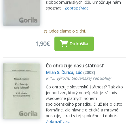
slobodomurárskych lóží, umožňuje nám
spoznať...
Zobraziť viac
🍌 Odosielame o 5 dní.
1,90€
Do košíka
Čo ohrozuje našu štátnosť
Milan S. Ďurica
,
Lúč
(2008)
K 15. výročiu Slovenskej republiky
Čo ohrozuje slovenskú štátnosť? Tak ako
jednotlivec, ktorý nerešpektuje zásady
všeobecne platných noriem
spoločenského poriadku, či už ide o čisto
formálne, ale hlavne o etické a mravné
postoje, stratí v tej spoločnosti dobré...
Zobraziť viac