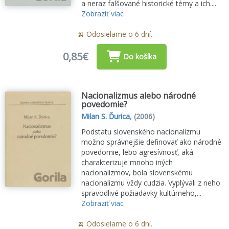
a neraz falšované historické témy a ich....
Zobraziť viac
🍌 Odosielame o 6 dní.
0,85€
Do košíka
Nacionalizmus alebo národné
povedomie?
Milan S. Ďurica
,
(2006)
Podstatu slovenského nacionalizmu
možno správnejšie definovať ako národné
povedomie, lebo agresívnosť, aká
charakterizuje mnoho iných
nacionalizmov, bola slovenskému
nacionalizmu vždy cudzia. Vyplývali z neho
spravodlivé požiadavky kultúrneho,...
Zobraziť viac
🍌 Odosielame o 6 dní.