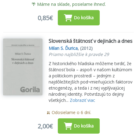
🌴 Máme na sklade, posielame ihneď.
0,85€
Do košíka
Slovenská štátnosť v dejinách a dnes
Milan S. Ďurica
,
(2012)
Priamo najbližšie k pravde 29
Z historického hľadiska môžeme tvrdiť, že
štátnosť bola – aspoň v našom kultúrnom
a politickom prostredí – jedným z
najdôležitejších pod¬mieňujúcich faktorov
etnogenézy, a teda i z nej vyplývajúcej
národnej identity. Potvrdzujú to dejiny
všetkých...
Zobraziť viac
🍌 Odosielame o 6 dní.
2,00€
Do košíka