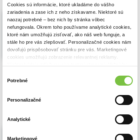
Cookies sú informácie, ktoré ukladáme do vášho
zariadenia a zase ich z neho získavame. Niektoré sú
Biblia pre prvoprijímajúcich -
prečítaná (bazár kníh)
naozaj potrebné – bez nich by stránka vôbec
Marion Thomas
,
Spolok svätého Vojtecha
nefungovala. Okrem toho používame analytické cookies,
(2015)
ktoré nám umožňujú zisťovať, ako náš web funguje, a
Táto krásne ilustrovaná kniha Biblia pre
stále ho pre vás zlepšovať. Personalizačné cookies nám
prvoprijímajúcich je určená hlavne pre deti.
dovoľujú prispôsobovať stránku pre vás. Marketingové
Na 160 stranách obsahuje celý rad
cookies umožňujú zobrazenie relevantnej reklamy.
prerozprávaných biblických príbehov, ktoré
Niektoré údaje zdieľame aj s tretími stranami. Veľmi by
pomôžu deťom pochopiť celý príbeh
nám pomohlo, keby sme mohli používať všetky tieto
obsiahnutý v Biblii a jej hlavnú myšlienku.
Výber
Učí...
Zobraziť viac
cookies.
Potrebné
súhlasu
🌴 Máme na sklade, posielame ihneď.
Personalizačné
6,40€
Do košíka
Analytické
Biblia pre prvoprijímajúcich -
prečítaná (bazár kníh)
Marketingové