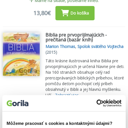
🌴 Máme na sklade, posielame ihneď.
13,80€
Do košíka
Biblia pre prvoprijímajúcich -
prečítaná (bazár kníh)
Marion Thomas
,
Spolok svätého Vojtecha
(2015)
Táto krásne ilustrovaná kniha Biblia pre
prvoprijímajúcich je určená hlavne pre deti.
Na 160 stranách obsahuje celý rad
prerozprávaných biblických príbehov, ktoré
pomôžu deťom pochopiť celý príbeh
obsiahnutý v Biblii a jej hlavnú myšlienku.
Učí...
Zobraziť viac
🌴 Máme na sklade, posielame ihneď.
7,10€
Do košíka
Môžeme pracovať s cookies a kontaktnými údajmi?