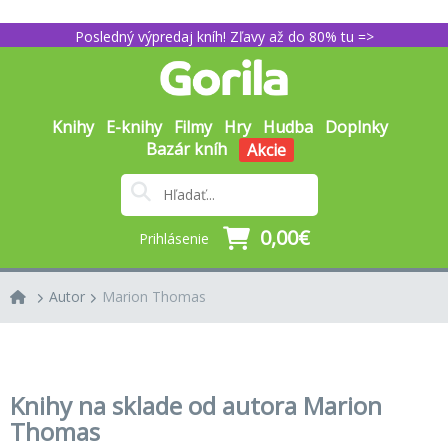
Posledný výpredaj kníh! Zľavy až do 80% tu =>
Knihy
E-knihy
Filmy
Hry
Hudba
Doplnky
Bazár kníh
Akcie
0,00€
Prihlásenie
Autor
Marion Thomas
Knihy na sklade od autora Marion
Thomas