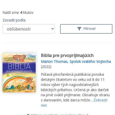
Našli sme
4
titulov
Zoradiť podľa:
Filtrovať
Biblia pre prvoprijímajúcich
Marion Thomas
,
Spolok svätého Vojtecha
(2022)
Pútavá plnofarebná publikácia ponúka
detským čitateľom vo veku od 8 do 11
rokov výber tých najpodstatnejších
biblických príbehov. Určená je ako darček
na prvé sväté prijímanie. Obsahuje stranu
s darovaním, kde darca môže...
Zobraziť
viac