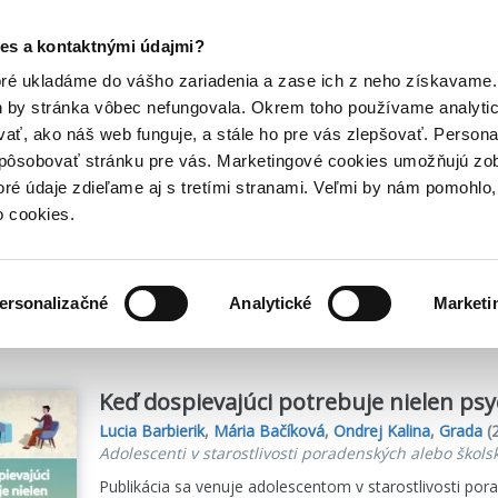
Posledný výpredaj kníh! Zľavy až do 80% tu =>
es a kontaktnými údajmi?
Hry
Hudba
Doplnky
Bazár kníh
oré ukladáme do vášho zariadenia a zase ich z neho získavame.
h by stránka vôbec nefungovala. Okrem toho používame analyti
ať, ako náš web funguje, a stále ho pre vás zlepšovať. Persona
spôsobovať stránku pre vás. Marketingové cookies umožňujú zo
 Barbierik
toré údaje zdieľame aj s tretími stranami. Veľmi by nám pomohl
o cookies.
me
1
titulov
ersonalizačné
Analytické
Marketi
Keď dospievajúci potrebuje nielen ps
Lucia Barbierik
,
Mária Bačíková
,
Ondrej Kalina
,
Grada
(
Adolescenti v starostlivosti poradenských alebo škol
Publikácia sa venuje adolescentom v starostlivosti por