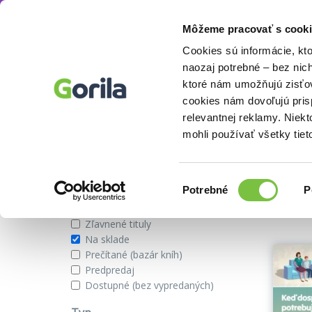
Môžeme pracovať s cooki
Autor
Lucia Barbierik
Knihy
E-knihy
Filmy
Cookies sú informácie, kt
naozaj potrebné – bez nic
ktoré nám umožňujú zisťov
cookies nám dovoľujú pri
Knihy na sklade od autora Lucia
relevantnej reklamy. Niek
mohli používať všetky tiet
Zobraziť iba
Výber
Našli s
Potrebné
P
súhlasu
Novinky
Zľavnené tituly
Na sklade
Prečítané (bazár kníh)
Predpredaj
Dostupné (bez vypredaných)