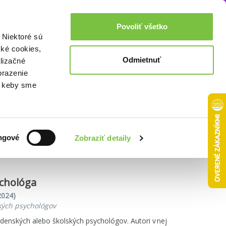
Akcie a zľavy
0,00€
Povoliť všetko
Prihlásenie
 Niektoré sú
cké cookies,
Odmietnuť
lizačné
brazenie
o, keby sme
Zoradiť podľa:
ngové
Zobraziť detaily
ychológa
2024)
ských psychológov
adenských alebo školských psychológov. Autori v nej