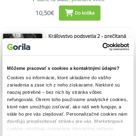
10,50€
Do košíka
Kráľovstvo podsvetia 2 - prečítaná
(bazár kníh)
Leshiana Višňovská
,
Venupress
(2024)
Vieš, kto som, ale viac ti neprezradím.
Naďalej nepoznáš moje úmysly a minulosť
Môžeme pracovať s cookies a kontaktnými údajmi?
pre teba ostáva záhadou. Vieš len, že sa
nezastavím, kým nedosiahnem svoje.
Cookies sú informácie, ktoré ukladáme do vášho
Ovládol som tvoju dušu a rozdrvil ti srdce.
zariadenia a zase ich z neho získavame. Niektoré sú
Nič nie je náhoda. Všetko je dokonale
naozaj potrebné – bez nich by stránka vôbec
premyslený ...
Zobraziť viac
nefungovala. Okrem toho používame analytické cookies,
🌴 Máme na sklade, posielame ihneď.
ktoré nám umožňujú zisťovať, ako náš web funguje, a
stále ho pre vás zlepšovať. Personalizačné cookies nám
6,10€
Do košíka
dovoľujú prispôsobovať stránku pre vás. Marketingové
cookies umožňujú zobrazenie relevantnej reklamy.
Niektoré údaje zdieľame aj s tretími stranami. Veľmi by