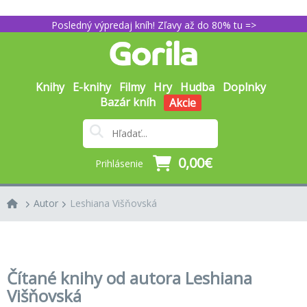
Posledný výpredaj kníh! Zľavy až do 80% tu =>
Knihy
E-knihy
Filmy
Hry
Hudba
Doplnky
Bazár kníh
Akcie
0,00€
Prihlásenie
Autor
Leshiana Višňovská
Čítané knihy od autora Leshiana
Višňovská