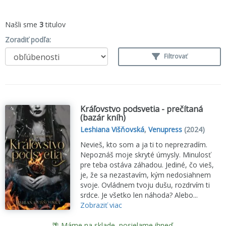
Našli sme
3
titulov
Zoradiť podľa:
Filtrovať
Kráľovstvo podsvetia - prečítaná
(bazár kníh)
Leshiana Višňovská
,
Venupress
(2024)
Nevieš, kto som a ja ti to neprezradím.
Nepoznáš moje skryté úmysly. Minulosť
pre teba ostáva záhadou. Jediné, čo vieš,
je, že sa nezastavím, kým nedosiahnem
svoje. Ovládnem tvoju dušu, rozdrvím ti
srdce. Je všetko len náhoda? Alebo...
Zobraziť viac
🌴 Máme na sklade, posielame ihneď.