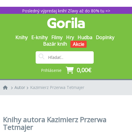
Posledný výpredaj kníh! Zľavy až do 80% tu =>
Knihy
E-knihy
Filmy
Hry
Hudba
Doplnky
Bazár kníh
Akcie
0,00€
Prihlásenie
Autor
Kazimierz Przerwa Tetmajer
Knihy autora Kazimierz Przerwa
Tetmajer