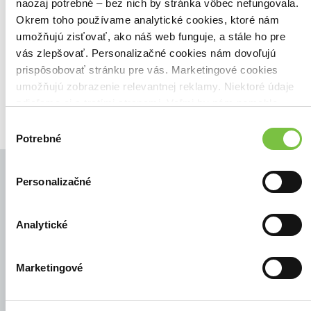
Našli sme
0
titulov
naozaj potrebné – bez nich by stránka vôbec nefungovala.
Okrem toho používame analytické cookies, ktoré nám
Zoradiť podľa:
umožňujú zisťovať, ako náš web funguje, a stále ho pre
Filtrovať
vás zlepšovať. Personalizačné cookies nám dovoľujú
prispôsobovať stránku pre vás. Marketingové cookies
umožňujú zobrazenie relevantnej reklamy. Niektoré údaje
zdieľame aj s tretími stranami. Veľmi by nám pomohlo,
keby sme mohli používať všetky tieto cookies.
Výber
Potrebné
súhlasu
Personalizačné
© Všetky práva vyhradené
Analytické
Marketingové