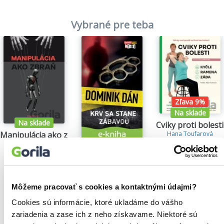
Vybrané pre teba
Zľava 9%
Na sklade
Na sklade
Cviky proti bolesti
Manipulácia ako zbraň
Hana Toufarová
24,30€
Tomáš Vepi
Krv sa stane zábavou
15,79€
Dominik Dán
14,35€
Môžeme pracovať s cookies a kontaktnými údajmi?
Cookies sú informácie, ktoré ukladáme do vášho
zariadenia a zase ich z neho získavame. Niektoré sú