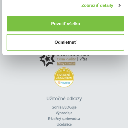
Zobraziť detaily
Povoliť všetko
Odmietnuť
Užitočné odkazy
Gorila BLOGuje
Výpredaje
E-knižný sprievodca
Učebnice