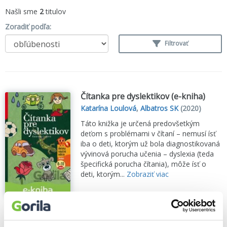
Našli sme
2
titulov
Zoradiť podľa:
Filtrovať
Čítanka pre dyslektikov (e-kniha)
Katarína Loulová
,
Albatros SK
(2020)
Táto knižka je určená predovšetkým
deťom s problémami v čítaní – nemusí ísť
iba o deti, ktorým už bola diagnostikovaná
vývinová porucha učenia – dyslexia (teda
špecifická porucha čítania), môže ísť o
deti, ktorým...
Zobraziť viac
🌴 Okamžite na stiahnutie