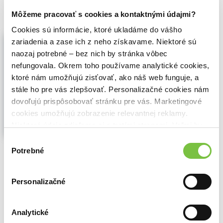
6,24€
Do košíka
Môžeme pracovať s cookies a kontaktnými údajmi?
Cookies sú informácie, ktoré ukladáme do vášho
Hry s textom (nielen) pre dyslektikov
zariadenia a zase ich z neho získavame. Niektoré sú
(e-kniha)
naozaj potrebné – bez nich by stránka vôbec
Katarína Loulová
,
Albatros SK
nefungovala. Okrem toho používame analytické cookies,
Táto knižka je určená predovšetkým
ktoré nám umožňujú zisťovať, ako náš web funguje, a
deťom s problémami v čítaní?– nie len pre
stále ho pre vás zlepšovať. Personalizačné cookies nám
deti, ktorým už bola diagnostikovaná
dovoľujú prispôsobovať stránku pre vás. Marketingové
vývinová porucha učenia?– dyslexia –, ale
cookies umožňujú zobrazenie relevantnej reklamy.
aj pre deti, ktoré nemajú dostatočnú
predstavu o obsahu prečítaného .
Zobraziť
Niektoré údaje zdieľame aj s tretími stranami. Veľmi by
viac
nám pomohlo, keby sme mohli používať všetky tieto
Výber
cookies.
Potrebné
súhlasu
🌴 Okamžite na stiahnutie
7,62€
Do košíka
Personalizačné
Analytické