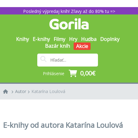
Posledný výpredaj kníh! Zľavy až do 80% tu =>
Knihy
E-knihy
Filmy
Hry
Hudba
Doplnky
Bazár kníh
Akcie
0,00€
Prihlásenie
Autor
Katarína Loulová
E-knihy od autora Katarína Loulová