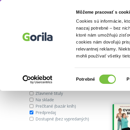
Môžeme pracovať s cooki
Autor
Joshua Charow
Knihy
E-knihy
Filmy
Cookies sú informácie, kt
naozaj potrebné – bez nic
ktoré nám umožňujú zisťov
cookies nám dovoľujú pri
Knihy v predpredaji od autora
relevantnej reklamy. Niek
mohli používať všetky tiet
Zobraziť iba
Vybran
Výber
Potrebné
P
súhlasu
Novinky
Zľavnené tituly
Na sklade
Prečítané (bazár kníh)
Predpredaj
Dostupné (bez vypredaných)