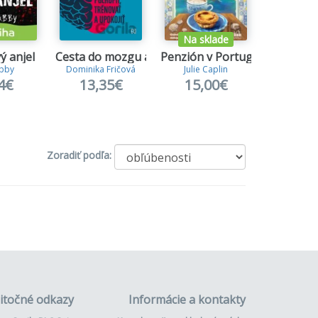
Na sklade
ý anjel
Cesta do mozgu a späť
Penzión v Portugalsku
Spútaní
Abby
Dominika Fričová
Julie Caplin
Cora Re
4€
13,35€
15,00€
14,
Zoradiť podľa:
itočné odkazy
Informácie a kontakty