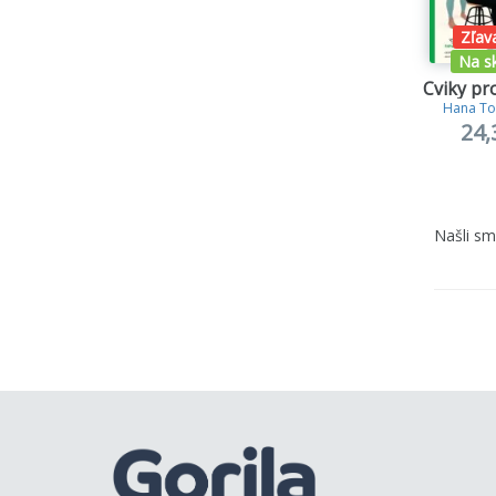
Zľav
Na s
Cviky pro
Hana To
24,
Našli s