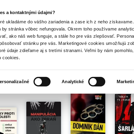
Posledný výpredaj kníh! Zľavy až do 80% tu =>
es a kontaktnými údajmi?
Hry
Hudba
Doplnky
Bazár kníh
oré ukladáme do vášho zariadenia a zase ich z neho získavame.
h by stránka vôbec nefungovala. Okrem toho používame analyti
ať, ako náš web funguje, a stále ho pre vás zlepšovať. Persona
spôsobovať stránku pre vás. Marketingové cookies umožňujú zo
 Joshua Charow
toré údaje zdieľame aj s tretími stranami. Veľmi by nám pomohl
o cookies.
é pre teba
ersonalizačné
Analytické
Marketi