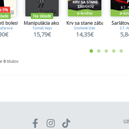
a 9%
klade
Na sklade
ti bolesti 1.
Manipulácia ako zbraň
Krv sa stane zábavou
Šarlátov
ufarová
Tomáš Vepi
Dominik Dán
S.T. 
30€
15,79€
14,35€
5,8
me
0
titulov
Už