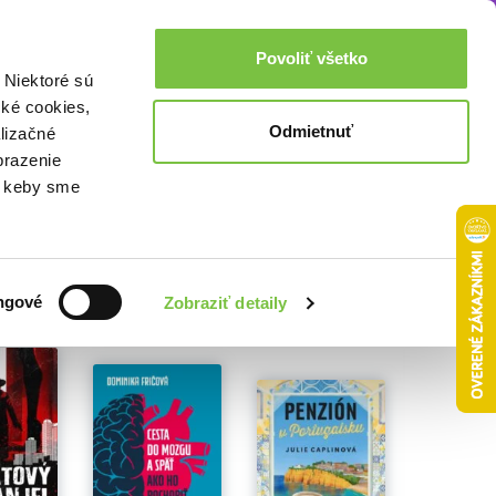
Akcie a zľavy
0,00€
Povoliť všetko
Prihlásenie
 Niektoré sú
cké cookies,
Odmietnuť
lizačné
brazenie
o, keby sme
ngové
Zobraziť detaily