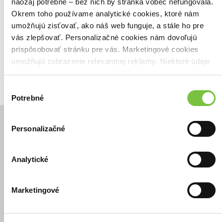
Našli sme
0
titulov
naozaj potrebné – bez nich by stránka vôbec nefungovala.
Okrem toho používame analytické cookies, ktoré nám
Zoradiť podľa:
umožňujú zisťovať, ako náš web funguje, a stále ho pre
Filtrovať
vás zlepšovať. Personalizačné cookies nám dovoľujú
prispôsobovať stránku pre vás. Marketingové cookies
umožňujú zobrazenie relevantnej reklamy. Niektoré údaje
zdieľame aj s tretími stranami. Veľmi by nám pomohlo,
keby sme mohli používať všetky tieto cookies.
Výber
Potrebné
súhlasu
Personalizačné
© Všetky práva vyhradené
Analytické
Marketingové