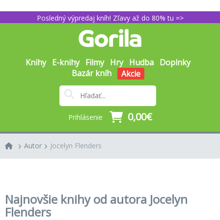
Posledný výpredaj kníh! Zľavy až do 80% tu =>
Knihy
E-knihy
Filmy
Hry
Hudba
Doplnky
Bazár kníh
Akcie
0,00€
Prihlásenie
Autor
Jocelyn Flenders
Najnovšie knihy od autora Jocelyn
Flenders