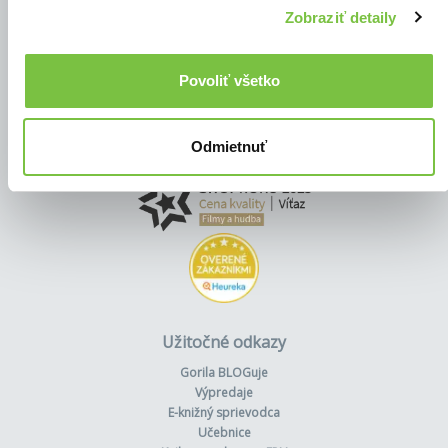
Zobraziť detaily
Povoliť všetko
Odmietnuť
Užitočné odkazy
Gorila BLOGuje
Výpredaje
E-knižný sprievodca
Učebnice