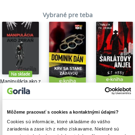
Vybrané pre teba
Na sklade
Manipulácia ako zbraň
Tomáš Vepi
Šarlátový anjel
Krv sa stane zábavou
15,79€
S.T. Abby
Dominik Dán
5,84€
14,35€
Môžeme pracovať s cookies a kontaktnými údajmi?
Cookies sú informácie, ktoré ukladáme do vášho
zariadenia a zase ich z neho získavame. Niektoré sú