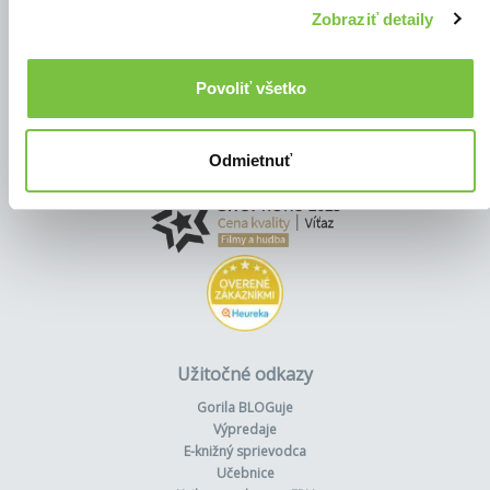
Zobraziť detaily
Povoliť všetko
Odmietnuť
Užitočné odkazy
Gorila BLOGuje
Výpredaje
E-knižný sprievodca
Učebnice