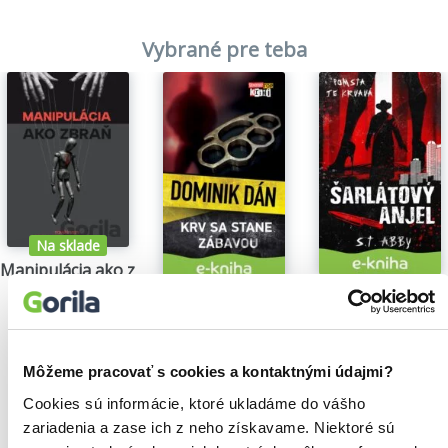
Vybrané pre teba
Na sklade
Manipulácia ako zbraň
Tomáš Vepi
Šarlátový anjel
Krv sa stane zábavou
15,79€
S.T. Abby
Dominik Dán
5,84€
14,35€
Môžeme pracovať s cookies a kontaktnými údajmi?
Cookies sú informácie, ktoré ukladáme do vášho
zariadenia a zase ich z neho získavame. Niektoré sú