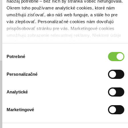
Našli sme
0
titulov
naozaj potrebné – bez nich by stránka vôbec nefungovala.
Okrem toho používame analytické cookies, ktoré nám
Zoradiť podľa:
umožňujú zisťovať, ako náš web funguje, a stále ho pre
Filtrovať
vás zlepšovať. Personalizačné cookies nám dovoľujú
prispôsobovať stránku pre vás. Marketingové cookies
umožňujú zobrazenie relevantnej reklamy. Niektoré údaje
zdieľame aj s tretími stranami. Veľmi by nám pomohlo,
keby sme mohli používať všetky tieto cookies.
Výber
Potrebné
súhlasu
Personalizačné
© Všetky práva vyhradené
Analytické
Marketingové