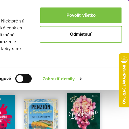
Akcie a zľavy
0,00€
Povoliť všetko
Prihlásenie
 Niektoré sú
cké cookies,
Odmietnuť
lizačné
brazenie
o, keby sme
ngové
Zobraziť detaily