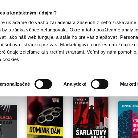
Posledný výpredaj kníh! Zľavy až do 80% tu =>
es a kontaktnými údajmi?
Hry
Hudba
Doplnky
Bazár kníh
oré ukladáme do vášho zariadenia a zase ich z neho získavame.
h by stránka vôbec nefungovala. Okrem toho používame analyti
ať, ako náš web funguje, a stále ho pre vás zlepšovať. Persona
spôsobovať stránku pre vás. Marketingové cookies umožňujú zo
gmar Podmaková
toré údaje zdieľame aj s tretími stranami. Veľmi by nám pomohl
o cookies.
é pre teba
ersonalizačné
Analytické
Marketi