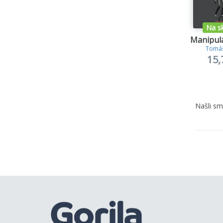
Na s
Manipulá
Tomáš
15,
Našli s