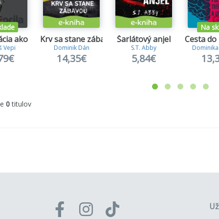
klade
Na sk
cia ako zbraň
Krv sa stane zábavou
Šarlátový anjel
Cesta do
 Vepi
Dominik Dán
S.T. Abby
Dominika
79€
14,35€
5,84€
13,
me
0
titulov
Už