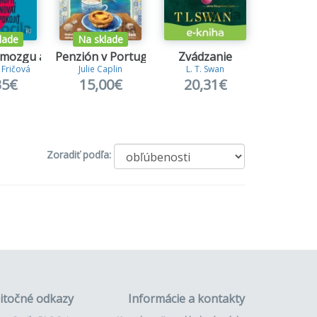
lade
Na sklade
 mozgu a späť
Penzión v Portugalsku
Zvádzanie
Na zlej
 Fričová
Julie Caplin
L. T. Swan
S.T. A
35€
15,00€
20,31€
5,8
Zoradiť podľa:
itočné odkazy
Informácie a kontakty