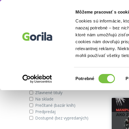
Môžeme pracovať s cooki
Autor
Dagmar Podmaková
Knihy
E-knihy
Filmy
Cookies sú informácie, kt
naozaj potrebné – bez nic
ktoré nám umožňujú zisťov
cookies nám dovoľujú pri
Najnovšie knihy od autora Da
relevantnej reklamy. Niek
mohli používať všetky tiet
Zobraziť iba
Vybran
Výber
Potrebné
P
súhlasu
Novinky
Zľavnené tituly
Na sklade
Prečítané (bazár kníh)
Predpredaj
Dostupné (bez vypredaných)