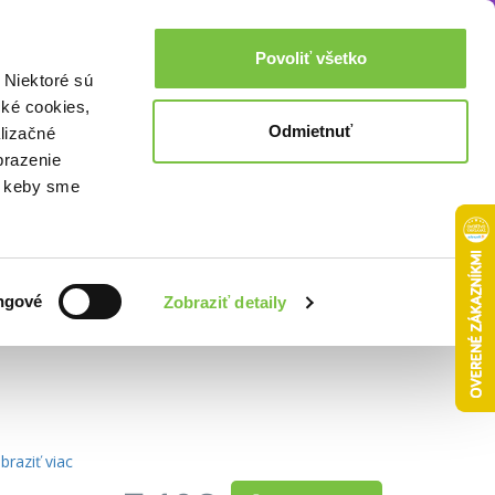
Akcie a zľavy
0,00€
Povoliť všetko
Prihlásenie
 Niektoré sú
cké cookies,
Odmietnuť
lizačné
brazenie
o, keby sme
Zoradiť podľa:
ngové
Zobraziť detaily
braziť viac