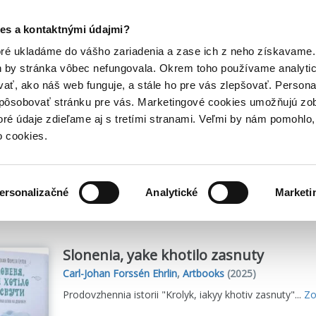
Posledný výpredaj kníh! Zľavy až do 80% tu =>
es a kontaktnými údajmi?
Hry
Hudba
Doplnky
Bazár kníh
oré ukladáme do vášho zariadenia a zase ich z neho získavame.
h by stránka vôbec nefungovala. Okrem toho používame analyti
ať, ako náš web funguje, a stále ho pre vás zlepšovať. Persona
spôsobovať stránku pre vás. Marketingové cookies umožňujú zo
sén Ehrlin ukrajinčina
toré údaje zdieľame aj s tretími stranami. Veľmi by nám pomohl
o cookies.
me
1
titulov
ersonalizačné
Analytické
Marketi
Slonenia, yake khotilo zasnuty
Carl-Johan Forssén Ehrlin
,
Artbooks
(2025)
Prodovzhennia istorii "Krolyk, iakyy khotiv zasnuty"...
Zo