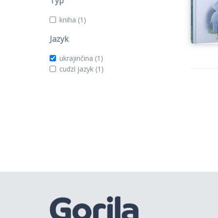
Typ
kniha
(1)
Jazyk
ukrajinčina
(1)
cudzí jazyk
(1)