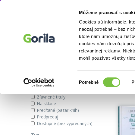
Môžeme pracovať s cooki
Autor
Carl-Johan Forssén Ehrlin
Knihy
E-knihy
Filmy
Cookies sú informácie, kt
naozaj potrebné – bez nic
ktoré nám umožňujú zisťov
cookies nám dovoľujú pri
Knihy od autora Carl-Johan Fors
relevantnej reklamy. Niek
mohli používať všetky tiet
Zobraziť iba
Výber
Našli s
Potrebné
P
súhlasu
Novinky
Zľavnené tituly
Na sklade
Prečítané (bazár kníh)
Predpredaj
Dostupné (bez vypredaných)