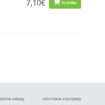
7,10€
Do košíka
itočné odkazy
Informácie a kontakty