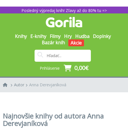
Posledný výpredaj kníh! Zľavy až do 80% tu =>
Knihy
E-knihy
Filmy
Hry
Hudba
Doplnky
Bazár kníh
Akcie
0,00€
Prihlásenie
Autor
Anna Derevjaníková
Najnovšie knihy od autora Anna
Derevjaníková