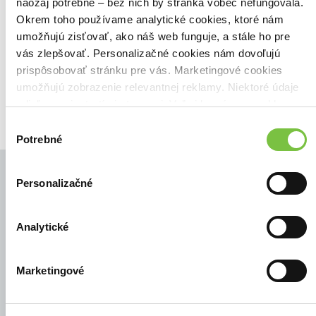
Našli sme
0
titulov
naozaj potrebné – bez nich by stránka vôbec nefungovala.
Okrem toho používame analytické cookies, ktoré nám
Zoradiť podľa:
umožňujú zisťovať, ako náš web funguje, a stále ho pre
Filtrovať
vás zlepšovať. Personalizačné cookies nám dovoľujú
prispôsobovať stránku pre vás. Marketingové cookies
umožňujú zobrazenie relevantnej reklamy. Niektoré údaje
zdieľame aj s tretími stranami. Veľmi by nám pomohlo,
keby sme mohli používať všetky tieto cookies.
Výber
Potrebné
súhlasu
Personalizačné
© Všetky práva vyhradené
Analytické
Marketingové