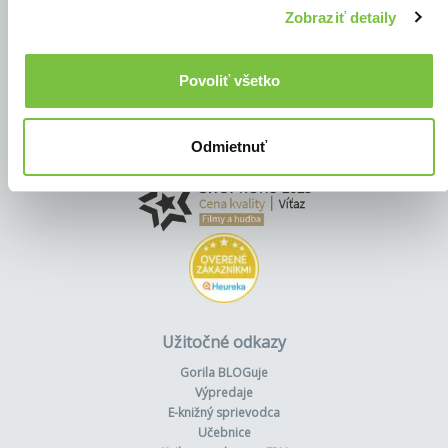
Zobraziť detaily
Povoliť všetko
Odmietnuť
Užitočné odkazy
Gorila BLOGuje
Výpredaje
E-knižný sprievodca
Učebnice