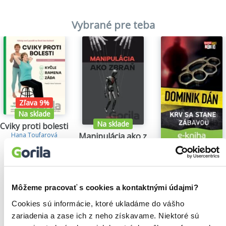
Vybrané pre teba
Zľava 9%
Na sklade
Na sklade
Cviky proti bolesti 1.
Manipulácia ako zbraň
Hana Toufarová
24,30€
Tomáš Vepi
Krv sa stane zába
15,79€
Dominik Dán
14,35€
Môžeme pracovať s cookies a kontaktnými údajmi?
Cookies sú informácie, ktoré ukladáme do vášho
zariadenia a zase ich z neho získavame. Niektoré sú