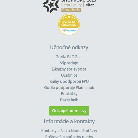
Užitočné odkazy
Gorila BLOGuje
Výpredaje
E-knižný sprievodca
Učebnice
Knihy s podporou FPU
Gorila podporuje Plamienok
Poukážky
Bazár kníh
Odstúpiť od zmluvy
Informácie a kontakty
Kontakty a často kladené otázky
Poštovné a spôsoby platby