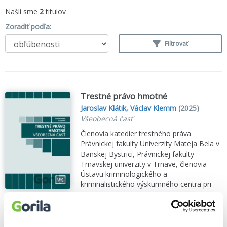
Našli sme
2
titulov
Zoradiť podľa:
Filtrovať
Trestné právo hmotné
Jaroslav Klátik
,
Václav Klemm
(2025)
Všeobecná časť
Členovia katedier trestného práva
Právnickej fakulty Univerzity Mateja Bela v
Banskej Bystrici, Právnickej fakulty
Trnavskej univerzity v Trnave, členovia
Ústavu kriminologického a
kriminalistického výskumného centra pri
Právnickej fakulte UMB....
Zobraziť viac
🌴 Máme na sklade, posielame ihneď.