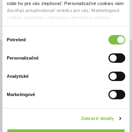
stále ho pre vás zlepšovať. Personalizačné cookies nám
dovoľujú prispôsobovať stránku pre vás. Marketingové
cookies umožňujú zobrazenie relevantnej reklamy.
Niektoré údaje zdieľame aj s tretími stranami. Veľmi by
nám pomohlo, keby sme mohli používať všetky tieto
Výber
cookies.
Potrebné
súhlasu
Personalizačné
© Všetky práva vyhradené
Analytické
Marketingové
Zobraziť detaily