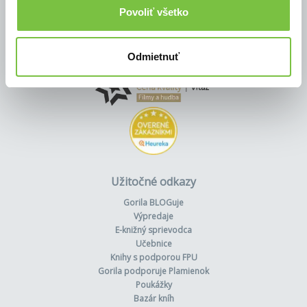
Povoliť všetko
Odmietnuť
Užitočné odkazy
Gorila BLOGuje
Výpredaje
E-knižný sprievodca
Učebnice
Knihy s podporou FPU
Gorila podporuje Plamienok
Poukážky
Bazár kníh