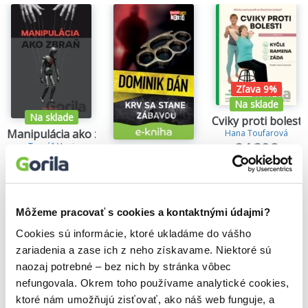
Zľava 9%
Na sklade
Na sklade
Cviky proti bolesti 
Manipulácia ako zbraň
Hana Toufarová
24,30€
Tomáš Vepi
Krv sa stane zábavou
15,79€
Dominik Dán
14,35€
Môžeme pracovať s cookies a kontaktnými údajmi?
Cookies sú informácie, ktoré ukladáme do vášho
zariadenia a zase ich z neho získavame. Niektoré sú
Našli sme
0
titulov
naozaj potrebné – bez nich by stránka vôbec
Zoradiť podľa:
nefungovala. Okrem toho používame analytické cookies,
ktoré nám umožňujú zisťovať, ako náš web funguje, a
Filtrovať