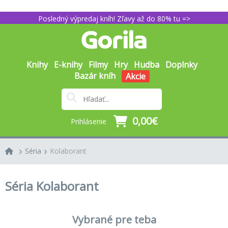
Posledný výpredaj kníh! Zľavy až do 80% tu =>
Knihy
E-knihy
Filmy
Hry
Hudba
Doplnky
Bazár kníh
Akcie
0,00€
Prihlásenie
Séria
Kolaborant
Séria Kolaborant
Vybrané pre teba