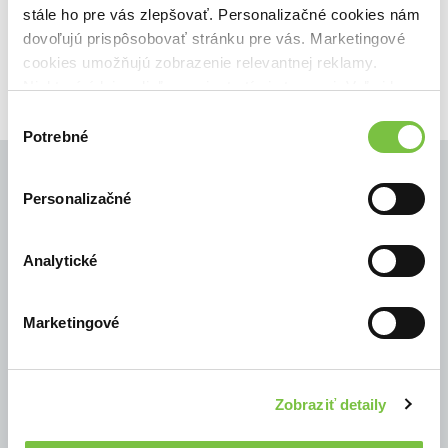
stále ho pre vás zlepšovať. Personalizačné cookies nám
dovoľujú prispôsobovať stránku pre vás. Marketingové
cookies umožňujú zobrazenie relevantnej reklamy.
Niektoré údaje zdieľame aj s tretími stranami. Veľmi by
nám pomohlo, keby sme mohli používať všetky tieto
Výber
cookies.
Potrebné
súhlasu
Personalizačné
© Všetky práva vyhradené
Analytické
Marketingové
Zobraziť detaily