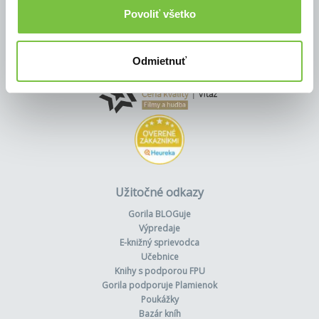
Povoliť všetko
Odmietnuť
Užitočné odkazy
Gorila BLOGuje
Výpredaje
E-knižný sprievodca
Učebnice
Knihy s podporou FPU
Gorila podporuje Plamienok
Poukážky
Bazár kníh