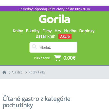
Posledný výpredaj kníh! Zľavy až do 80% tu =>
Knihy
E-knihy
Filmy
Hry
Hudba
Doplnky
Bazár kníh
Akcie
0,00€
Prihlásenie
Gastro
Pochutinky
Čítané gastro z kategórie
pochutinky