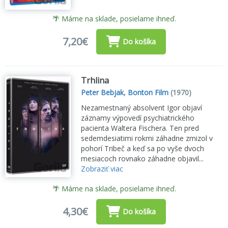
🌴 Máme na sklade, posielame ihneď.
7,20€
Do košíka
Trhlina
Peter Bebjak
,
Bonton Film
(1970)
Nezamestnaný absolvent Igor objaví
záznamy výpovedí psychiatrického
pacienta Waltera Fischera. Ten pred
sedemdesiatimi rokmi záhadne zmizol v
pohorí Tribeč a keď sa po vyše dvoch
mesiacoch rovnako záhadne objavil...
Zobraziť viac
🌴 Máme na sklade, posielame ihneď.
4,30€
Do košíka