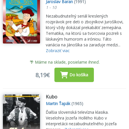
Jaroslav Baran
(1991)
1 - 10
Nezabudnuteľný seriál kreslených
rozprávok pre deti o zbojníkovi Jurošíkovi,
ktorý vždy dokázal prekabátiť zemepána.
Tematika, na ktorú sa tvorcovia pozreli s
láskavým humorom a iróniou. Táto
variácia na Jánošíka sa zaraďuje medzi...
Zobraziť viac
🌴 Máme na sklade, posielame ihneď.
8,19€
Do košíka
Kubo
Martin Ťapák
(1965)
Ďalšia slovenská televízna klasika.
Veselohra Jozefa Hollého Kubo v
interpretácii nezabudnuteľného Jozefa