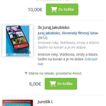
10,00€
Do košíka
3x Juraj Jakubisko
Juraj Jakubisko
,
Slovenský filmový ústav
(2012)
Kristove roky, Vtáčkovia, siroty a blázni,
Sedím na konári a je mi dobre
Kristove roky, Vtáčkovia, siroty a blázni,
Sedím na konári a je mi dobre
Zobraziť
viac
🌴 Máme na sklade, posielame ihneď.
6,00€
Do košíka
Jurošík I.