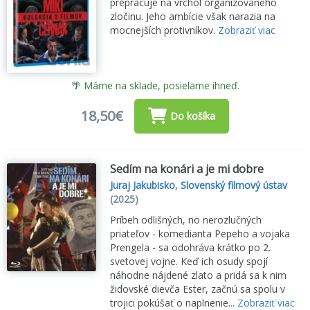
prepracuje na vrchol organizovaného
zločinu. Jeho ambície však narazia na
mocnejších protivníkov.
Zobraziť viac
🌴 Máme na sklade, posielame ihneď.
18,50€
Do košíka
Sedím na konári a je mi dobre
Juraj Jakubisko
,
Slovenský filmový ústav
(2025)
Príbeh odlišných, no nerozlučných
priateľov - komedianta Pepeho a vojaka
Prengela - sa odohráva krátko po 2.
svetovej vojne. Keď ich osudy spojí
náhodne nájdené zlato a pridá sa k nim
židovské dievča Ester, začnú sa spolu v
trojici pokúšať o naplnenie...
Zobraziť viac