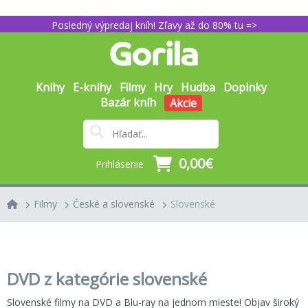
Posledný výpredaj kníh! Zľavy až do 80% tu =>
Knihy
E-knihy
Filmy
Hry
Hudba
Doplnky
Bazár kníh
Akcie
0,00€
Prihlásenie
Filmy
České a slovenské
Slovenské
DVD z kategórie slovenské
Slovenské filmy na DVD a Blu-ray na jednom mieste! Objav široký