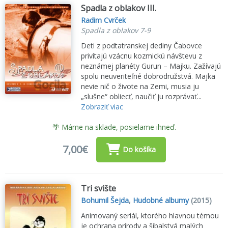
Spadla z oblakov III.
Radim Cvrček
Spadla z oblakov 7-9
Deti z podtatranskej dediny Čabovce
privítajú vzácnu kozmickú návštevu z
neznámej planéty Gurun – Majku. Zažívajú
spolu neuveriteľné dobrodružstvá. Majka
nevie nič o živote na Zemi, musia ju
„slušne“ obliecť, naučiť ju rozprávať...
Zobraziť viac
🌴 Máme na sklade, posielame ihneď.
7,00€
Do košíka
Tri svište
Bohumil Šejda
,
Hudobné albumy
(2015)
Animovaný seriál, ktorého hlavnou témou
je ochrana prírody a šibalstvá malých