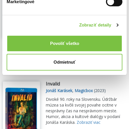
Marketingové
Protagonistou vyprávění je hrdinný hrabě
Felix Teleke z Tölökö (Michal
Dočolomanský), který s věrným
komorníkem Ignácem (Vlastimil Brodský)
Zobraziť detaily
během pobytu v Karpatii narazí na stopu
své zmizelé milenky, operní pěvkyně Salsy
Verde (Evelyna Steimarová)...
Zobraziť viac
Povoliť všetko
🌴 Máme na sklade, posielame ihneď.
14,60€
Do košíka
Odmietnuť
Invalid
Jonáš Karásek
,
Magicbox
(2023)
Divoké 90. roky na Slovensku. Údržbár
múzea sa kvôli svojej povahe ocitne v
nesprávny čas na nesprávnom mieste.
Humor, akcia a kultové dialógy v podaní
Jonáša Karáska.
Zobraziť viac