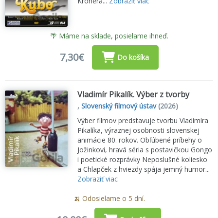
Kronera...
Zobraziť viac
🌴 Máme na sklade, posielame ihneď.
7,30€
Do košíka
Vladimír Pikalík. Výber z tvorby
,
Slovenský filmový ústav
(2026)
Výber filmov predstavuje tvorbu Vladimíra
Pikalíka, výraznej osobnosti slovenskej
animácie 80. rokov. Obľúbené príbehy o
Jožinkovi, hravá séria s postavičkou Gongo
i poetické rozprávky Neposlušné koliesko
a Chlapček z hviezdy spája jemný humor...
Zobraziť viac
🍌 Odosielame o 5 dní.