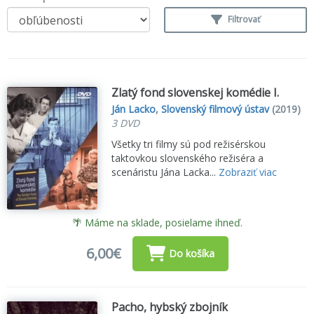
Filtrovať
Zlatý fond slovenskej komédie I.
Ján Lacko
,
Slovenský filmový ústav
(2019)
3 DVD
Všetky tri filmy sú pod režisérskou
taktovkou slovenského režiséra a
scenáristu Jána Lacka...
Zobraziť viac
🌴 Máme na sklade, posielame ihneď.
6,00€
Do košíka
Pacho, hybský zbojník