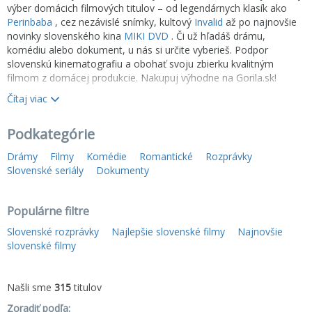
výber domácich filmových titulov – od legendárnych klasík ako
Perinbaba
, cez nezávislé snímky, kultový
Invalid
až po najnovšie
novinky slovenského kina
MIKI DVD
. Či už hľadáš drámu,
komédiu alebo dokument, u nás si určite vyberieš. Podpor
slovenskú kinematografiu a obohať svoju zbierku kvalitným
filmom z domácej produkcie. Nakupuj výhodne na Gorila.sk!
Čítaj viac
✅
Top 10 slovenských filmov
Podkategórie
Drámy
Filmy
Komédie
Romantické
Rozprávky
Slovenské seriály
Dokumenty
Populárne filtre
Slovenské rozprávky
Najlepšie slovenské filmy
Najnovšie
slovenské filmy
Našli sme
315
titulov
Zoradiť podľa: