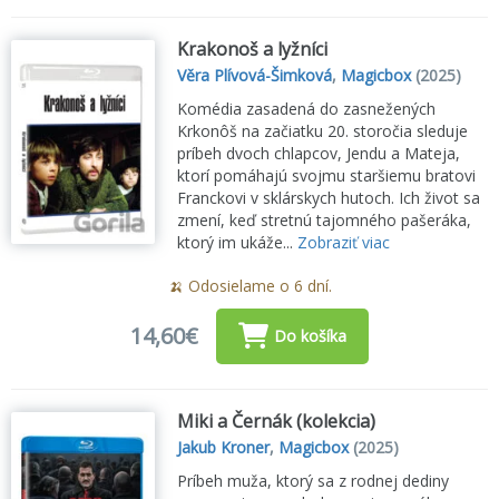
Krakonoš a lyžníci
Věra Plívová-Šimková
,
Magicbox
(2025)
Komédia zasadená do zasnežených
Krkonôš na začiatku 20. storočia sleduje
príbeh dvoch chlapcov, Jendu a Mateja,
ktorí pomáhajú svojmu staršiemu bratovi
Franckovi v sklárskych hutoch. Ich život sa
zmení, keď stretnú tajomného pašeráka,
ktorý im ukáže...
Zobraziť viac
🍌 Odosielame o 6 dní.
14,60€
Do košíka
Miki a Černák (kolekcia)
Jakub Kroner
,
Magicbox
(2025)
Príbeh muža, ktorý sa z rodnej dediny