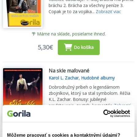
bráchu 2. Brácha za všechny peníze 3.
Copak je to za vojáka...
Zobraziť viac
🌴 Máme na sklade, posielame ihneď.
5,30€
Do košíka
Na skle maľované
Karol L. Zachar
,
Hudobné albumy
Dobrodružný príbeh o legendárnom
zbojníkovi, ktorý sa stal symbolom. Réžia
K.L. Zachar. Bonusy: jubilejné
predstavenia, zostrih, komentár.
Zobraziť
viac
🌴 Máme na sklade, posielame ihneď.
Môžeme pracovať s cookies a kontaktnými údajmi?