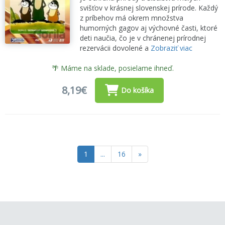
svišťov v krásnej slovenskej prírode. Každý
z príbehov má okrem množstva
humorných gagov aj výchovné časti, ktoré
deti naučia, čo je v chránenej prírodnej
rezervácii dovolené a
Zobraziť viac
🌴 Máme na sklade, posielame ihneď.
8,19€
Do košíka
1
...
16
»