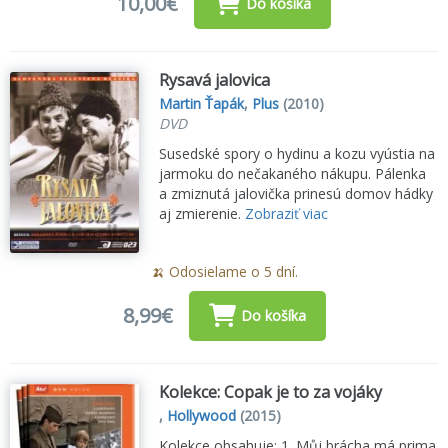
10,00€
Do košíka
Rysavá jalovica
Martin Ťapák
,
Plus
(2010)
DVD
Susedské spory o hydinu a kozu vyústia na
jarmoku do nečakaného nákupu. Pálenka
a zmiznutá jalovička prinesú domov hádky
aj zmierenie.
Zobraziť viac
🍌 Odosielame o 5 dní.
8,99€
Do košíka
Kolekce: Copak je to za vojáky
,
Hollywood
(2015)
Kolekce obsahuje: 1. Můj brácha má prima