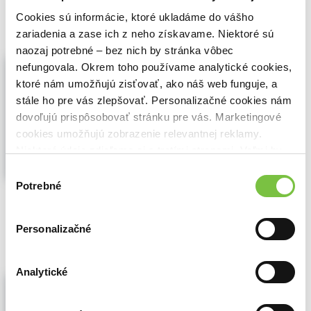
8,30€
Do košíka
Cookies sú informácie, ktoré ukladáme do vášho
zariadenia a zase ich z neho získavame. Niektoré sú
naozaj potrebné – bez nich by stránka vôbec
Statky zmätky
nefungovala. Okrem toho používame analytické cookies,
Miloš Pietor
(1973)
ktoré nám umožňujú zisťovať, ako náš web funguje, a
Televízna inscenácia divadelnej hry Jozefa
stále ho pre vás zlepšovať. Personalizačné cookies nám
Gregora Tajovského. Dráma zo slovenskej
dovoľujú prispôsobovať stránku pre vás. Marketingové
dediny na prelome 19. a 20. stor., v ktorej
cookies umožňujú zobrazenie relevantnej reklamy.
autor ukazuje nezmyselnosť spájania
Niektoré údaje zdieľame aj s tretími stranami. Veľmi by
ľudských osudov kvôli majetku...
Zobraziť
nám pomohlo, keby sme mohli používať všetky tieto
viac
Výber
cookies.
Potrebné
súhlasu
🌴 Máme na sklade, posielame ihneď.
8,19€
Do košíka
Personalizačné
Analytické
Tajemství hradu v Karpatech BD
Oldřich Lipský
,
Magicbox
(2025)