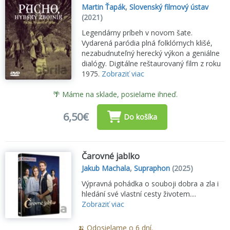
Martin Ťapák
,
Slovenský filmový ústav
(2021)
Legendárny príbeh v novom šate.
Vydarená paródia plná folklórnych klišé,
nezabudnuteľný herecký výkon a geniálne
dialógy. Digitálne reštaurovaný film z roku
1975.
Zobraziť viac
🌴 Máme na sklade, posielame ihneď.
6,50€
Do košíka
Čarovné jablko
Jakub Machala
,
Supraphon
(2025)
Výpravná pohádka o souboji dobra a zla i
hledání své vlastní cesty životem....
Zobraziť viac
🍌 Odosielame o 6 dní.