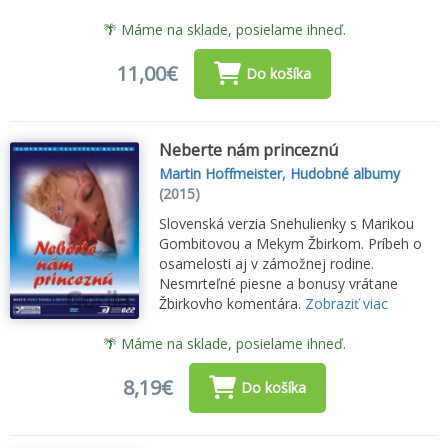
🌴 Máme na sklade, posielame ihneď.
11,00€
Do košíka
Neberte nám princeznú
Martin Hoffmeister
,
Hudobné albumy
(2015)
Slovenská verzia Snehulienky s Marikou
Gombitovou a Mekym Žbirkom. Príbeh o
osamelosti aj v zámožnej rodine.
Nesmrteľné piesne a bonusy vrátane
Žbirkovho komentára.
Zobraziť viac
🌴 Máme na sklade, posielame ihneď.
8,19€
Do košíka