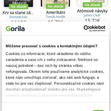
Na sklade
Na sklade
Na sklade
Atómové návyky
Amerikáni
Krv sa stane zábavou
James Clear
Tomáš Hudák
Dominik Dán
15,72€
15,72€
14,18€
Môžeme pracovať s cookies a kontaktnými údajmi?
Cookies sú informácie, ktoré ukladáme do vášho
Vybrané pre teba
zariadenia a zase ich z neho získavame. Niektoré sú
naozaj potrebné – bez nich by stránka vôbec
nefungovala. Okrem toho používame analytické cookies,
ktoré nám umožňujú zisťovať, ako náš web funguje, a
stále ho pre vás zlepšovať. Personalizačné cookies nám
dovoľujú prispôsobovať stránku pre vás. Marketingové
cookies umožňujú zobrazenie relevantnej reklamy.
Niektoré údaje zdieľame aj s tretími stranami. Veľmi by
Na sklade
Na sklade
Na sklade
nám pomohlo, keby sme mohli používať všetky tieto
Atómové návyky
Výber
Amerikáni
Krv sa stane zábavou