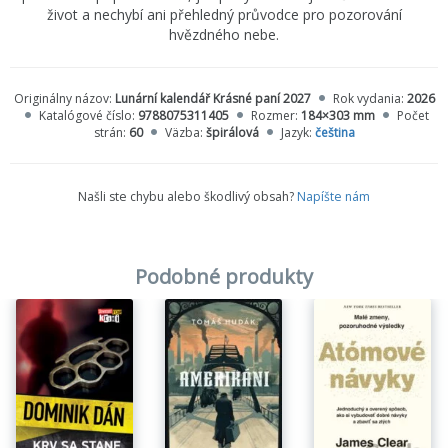
život a nechybí ani přehledný průvodce pro pozorování
hvězdného nebe.
Originálny názov:
Lunární kalendář Krásné paní 2027
Rok vydania:
2026
Katalógové číslo:
9788075311405
Rozmer:
184×303 mm
Počet
strán:
60
Väzba:
špirálová
Jazyk:
čeština
Našli ste chybu alebo škodlivý obsah?
Napíšte nám
Podobné produkty