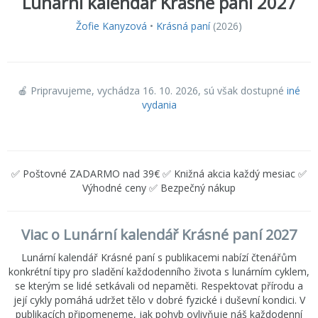
Lunární kalendář Krásné paní 2027
Žofie Kanyzová
•
Krásná paní
(2026)
🍎 Pripravujeme, vychádza 16. 10. 2026
, sú však dostupné
iné
vydania
✅ Poštovné ZADARMO nad 39€ ✅ Knižná akcia každý mesiac ✅
Výhodné ceny ✅ Bezpečný nákup
Viac o Lunární kalendář Krásné paní 2027
Lunární kalendář Krásné paní s publikacemi nabízí čtenářům
konkrétní tipy pro sladění každodenního života s lunárním cyklem,
se kterým se lidé setkávali od nepaměti. Respektovat přírodu a
její cykly pomáhá udržet tělo v dobré fyzické i duševní kondici. V
publikacích připomeneme, jak pohyb ovlivňuje náš každodenní