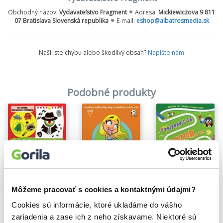
Obchodný názov:
Vydavateľstvo Fragment
Adresa:
Mickiewiczova 9 811
07 Bratislava Slovenská republika
E-mail:
eshop@albatrosmedia.sk
Našli ste chybu alebo škodlivý obsah?
Napíšte nám
Podobné produkty
Pripraviť sa, pozor... VEDA!
Môžeme pracovať s cookies a kontaktnými údajmi?
Na sklade
Zábavné hlavolamy 3
Eryl Nash
Detektív junior: Záhadné prípady pre zvedavé deti
Cookies sú informácie, ktoré ukladáme do vášho
Richard Mečíř
,
Jela Mlčochová
7,20€
G.T. Karber
5,30€
zariadenia a zase ich z neho získavame. Niektoré sú