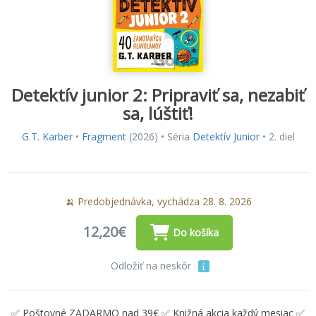
Detektív junior 2: Pripraviť sa, nezabiť
sa, lúštiť!
G.T. Karber
•
Fragment
(2026) • Séria
Detektív Junior
• 2. diel
🍌 Predobjednávka, vychádza 28. 8. 2026
12,20€
Do košíka
Odložiť na neskôr
✅ Poštovné ZADARMO nad 39€ ✅ Knižná akcia každý mesiac ✅