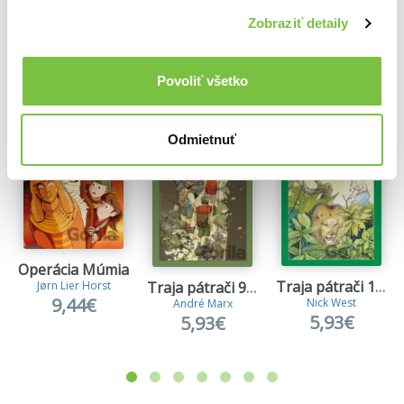
Zobraziť detaily
Ďalšie z kategórie Detektívky pre deti
Viac z tejto kategórie
Povoliť všetko
Odmietnuť
Operácia Múmia
Traja pátrači 14 - Záhada nervózneho leva
Traja pátrači 94 - Záhada nebezpečného lesa
Jørn Lier Horst
9,44€
Nick West
André Marx
5,93€
5,93€