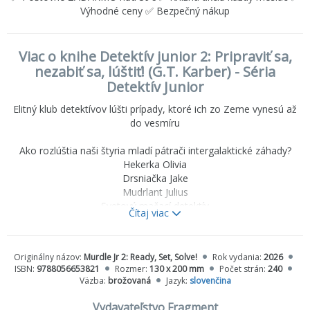
Výhodné ceny ✅ Bezpečný nákup
Viac o knihe Detektív junior 2: Pripraviť sa,
nezabiť sa, lúštiť! (G.T. Karber) - Séria
Detektív Junior
Elitný klub detektívov lúšti prípady, ktoré ich zo Zeme vynesú až
do vesmíru
Ako rozlúštia naši štyria mladí pátrači intergalaktické záhady?
Hekerka Olivia
Drsniačka Jake
Mudrlant Julius
Svetový mačací detektív
Čítaj viac
Pomôž im vyriešiť sériu podlých prípadov odohrávajúcich sa vo
vesmíre!
Originálny názov:
Murdle Jr 2: Ready, Set, Solve!
Rok vydania:
2026
ISBN:
9788056653821
Rozmer:
130 x 200 mm
Počet strán:
240
Vyše štyridsať záhad plných šifier, bludísk, tipov a spoľahlivých
Väzba:
brožovaná
Jazyk:
slovenčina
dedukčných mriežok, s ktorými tvoj detektívny talent siahne do
kozmických výšin!
Vydavateľstvo Fragment