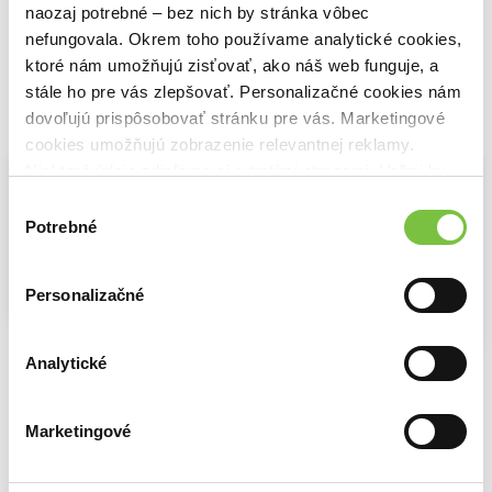
14,80€
naozaj potrebné – bez nich by stránka vôbec
nefungovala. Okrem toho používame analytické cookies,
ktoré nám umožňujú zisťovať, ako náš web funguje, a
stále ho pre vás zlepšovať. Personalizačné cookies nám
dovoľujú prispôsobovať stránku pre vás. Marketingové
Vybrané pre teba
cookies umožňujú zobrazenie relevantnej reklamy.
Niektoré údaje zdieľame aj s tretími stranami. Veľmi by
nám pomohlo, keby sme mohli používať všetky tieto
Výber
cookies.
Potrebné
súhlasu
Personalizačné
Na sklade
Na sklade
Holubia agentúra bojuje proti zločinu
Na sklade
Záhada na pohľadanie
Andrew McDonald
,
Ben Wood
Analytické
Super detektívka
10,60€
Beáta Thiam
David Walliams
11,10€
14,40€
Marketingové