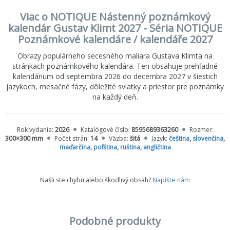
Viac o NOTIQUE Nástenný poznámkový
kalendár Gustav Klimt 2027 - Séria NOTIQUE
Poznámkové kalendáre / kalendáře 2027
Obrazy populárneho secesného maliara Gustava Klimta na
stránkach poznámkového kalendára. Ten obsahuje prehľadné
kalendárium od septembra 2026 do decembra 2027 v šiestich
jazykoch, mesačné fázy, dôležité sviatky a priestor pre poznámky
na každý deň.
Rok vydania:
2026
Katalógové číslo:
8595689363260
Rozmer:
300×300 mm
Počet strán:
14
Väzba:
šitá
Jazyk:
čeština
,
slovenčina
,
maďarčina
,
poľština
,
ruština
,
angličtina
Našli ste chybu alebo škodlivý obsah?
Napíšte nám
Podobné produkty