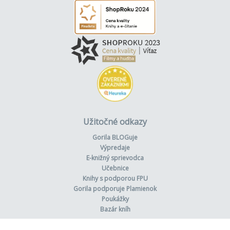
Užitočné odkazy
Gorila BLOGuje
Výpredaje
E-knižný sprievodca
Učebnice
Knihy s podporou FPU
Gorila podporuje Plamienok
Poukážky
Bazár kníh
Odstúpiť od zmluvy