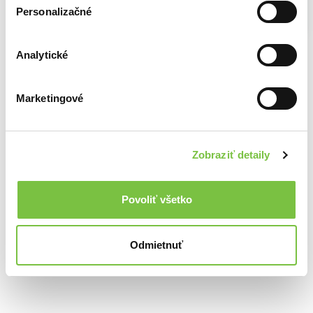
Personalizačné
Na sklade
NOTIQUE Nástenný Rodinný plánovací kalendár XXL 2027
Analytické
8,30€
Marketingové
Zobraziť detaily
Povoliť všetko
Odmietnuť