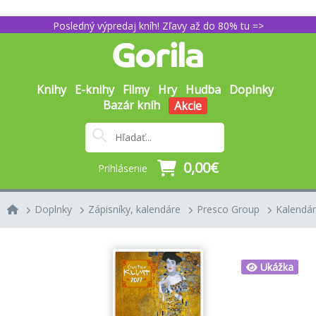
Posledný výpredaj kníh! Zľavy až do 80% tu =>
Knihy
E-knihy
Filmy
Hry
Hudba
Doplnky
Bazár kníh
Akcie
0,00€
Prihlásenie
Doplnky
Zápisníky, kalendáre
Presco Group
Kalendá
Ukážka