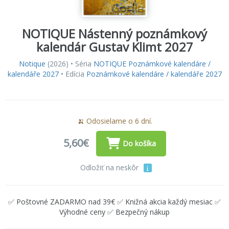
NOTIQUE Nástenný poznámkový
kalendár Gustav Klimt 2027
Notique
(2026) • Séria
NOTIQUE Poznámkové kalendáre /
kalendáře 2027
• Edícia
Poznámkové kalendáre / kalendáře 2027
🍌 Odosielame o 6 dní.
5,60€
Do košíka
Odložiť na neskôr
✅ Poštovné ZADARMO nad 39€ ✅ Knižná akcia každý mesiac ✅
Výhodné ceny ✅ Bezpečný nákup