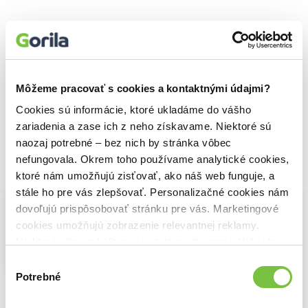
Môžeme pracovať s cookies a kontaktnými údajmi?
Cookies sú informácie, ktoré ukladáme do vášho
zariadenia a zase ich z neho získavame. Niektoré sú
naozaj potrebné – bez nich by stránka vôbec
nefungovala. Okrem toho používame analytické cookies,
Vybrané pre teba
ktoré nám umožňujú zisťovať, ako náš web funguje, a
stále ho pre vás zlepšovať. Personalizačné cookies nám
dovoľujú prispôsobovať stránku pre vás. Marketingové
cookies umožňujú zobrazenie relevantnej reklamy.
Niektoré údaje zdieľame aj s tretími stranami. Veľmi by
Na sklade
nám pomohlo, keby sme mohli používať všetky tieto
NOTIQUE Stolní kalendář Alphonse Mucha 2027
Výber
4,30€
cookies.
Potrebné
súhlasu
"Mickey" Do it yourself - undated
2,70€