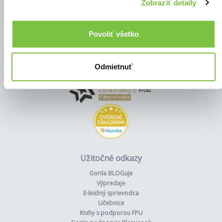
Zobraziť detaily
Povoliť všetko
Odmietnuť
Užitočné odkazy
Gorila BLOGuje
Výpredaje
E-knižný sprievodca
Učebnice
Knihy s podporou FPU