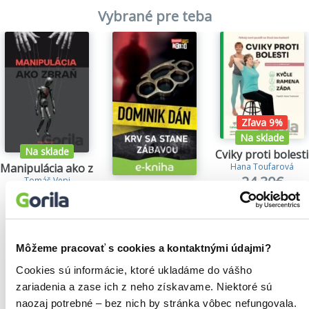
Vybrané pre teba
Zľava 9%
Na sklade
Na sklade
Cviky proti bolesti
Manipulácia ako zbraň
Hana Toufarová
24,30€
Tomáš Vepi
Krv sa stane zábavou
15,79€
Dominik Dán
14,35€
Môžeme pracovať s cookies a kontaktnými údajmi?
Cookies sú informácie, ktoré ukladáme do vášho
zariadenia a zase ich z neho získavame. Niektoré sú
Našli sme
0
titulov
naozaj potrebné – bez nich by stránka vôbec nefungovala.