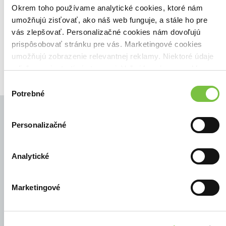
Zoradiť podľa:
Okrem toho používame analytické cookies, ktoré nám
umožňujú zisťovať, ako náš web funguje, a stále ho pre
Filtrovať
vás zlepšovať. Personalizačné cookies nám dovoľujú
prispôsobovať stránku pre vás. Marketingové cookies
umožňujú zobrazenie relevantnej reklamy. Niektoré údaje
zdieľame aj s tretími stranami. Veľmi by nám pomohlo,
keby sme mohli používať všetky tieto cookies.
Výber
Potrebné
súhlasu
Personalizačné
© Všetky práva vyhradené
Analytické
Marketingové