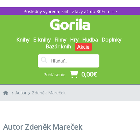
Posledný výpredaj kníh! Zľavy až do 80% tu =>
Knihy
E-knihy
Filmy
Hry
Hudba
Doplnky
Bazár kníh
Akcie
0,00€
Prihlásenie
Autor
Zdeněk Mareček
Autor Zdeněk Mareček