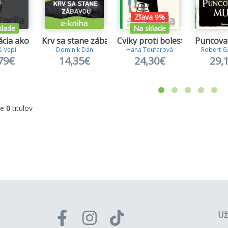
Zľava 9%
klade
Na sklade
cia ako zbraň
Krv sa stane zábavou
Cviky proti bolesti 1.
Puncova
 Vepi
Dominik Dán
Hana Toufarová
Robert Ga
79€
14,35€
24,30€
29,
me
0
titulov
Už