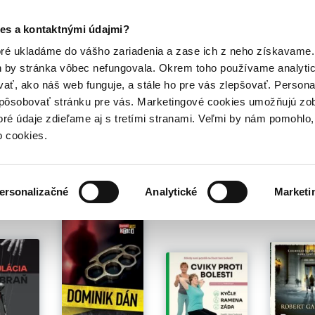
Posledný výpredaj kníh! Zľavy až do 80% tu =>
es a kontaktnými údajmi?
Hry
Hudba
Doplnky
Bazár kníh
oré ukladáme do vášho zariadenia a zase ich z neho získavame.
h by stránka vôbec nefungovala. Okrem toho používame analyti
ať, ako náš web funguje, a stále ho pre vás zlepšovať. Persona
spôsobovať stránku pre vás. Marketingové cookies umožňujú zo
toré údaje zdieľame aj s tretími stranami. Veľmi by nám pomohl
o cookies.
é pre teba
ersonalizačné
Analytické
Marketi