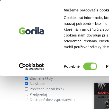
Môžeme pracovať s cooki
Autor
Lucie Krejčová
Knihy
E-knihy
Filmy
Cookies sú informácie, kt
naozaj potrebné – bez nic
ktoré nám umožňujú zisťov
cookies nám dovoľujú pri
Autor Lucie Krejčová
relevantnej reklamy. Niek
mohli používať všetky tiet
Zobraziť iba
Vybran
Výber
Potrebné
P
súhlasu
Novinky
Zľavnené tituly
Na sklade
Prečítané (bazár kníh)
Predpredaj
Dostupné (bez vypredaných)