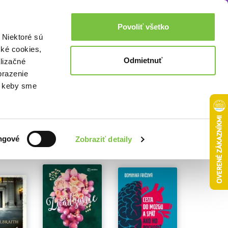
Akcie a zľavy
0,00€
Povoliť všetko
Prihlásenie
 Niektoré sú
cké cookies,
Odmietnuť
lizačné
brazenie
o, keby sme
ngové
Zobraziť detaily