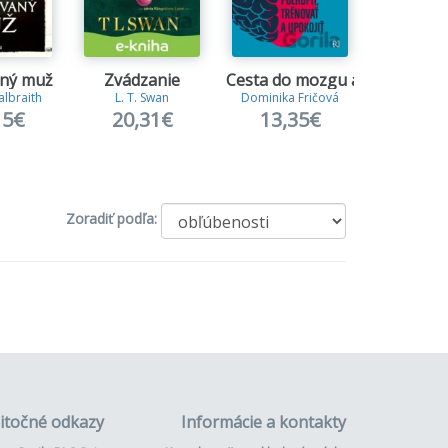
Na sk
ný muž
Zvádzanie
Cesta do mozgu a späť
Ameri
lbraith
L. T. Swan
Dominika Fričová
Tomáš 
15€
20,31€
13,35€
15,
Zoradiť podľa:
itočné odkazy
Informácie a kontakty