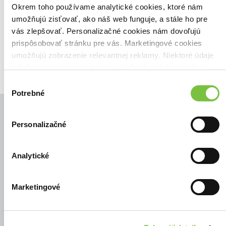
Zoradiť podľa:
Okrem toho používame analytické cookies, ktoré nám
umožňujú zisťovať, ako náš web funguje, a stále ho pre
Filtrovať
vás zlepšovať. Personalizačné cookies nám dovoľujú
prispôsobovať stránku pre vás. Marketingové cookies
umožňujú zobrazenie relevantnej reklamy. Niektoré údaje
zdieľame aj s tretími stranami. Veľmi by nám pomohlo,
keby sme mohli používať všetky tieto cookies.
Výber
Potrebné
súhlasu
Personalizačné
© Všetky práva vyhradené
Analytické
Marketingové