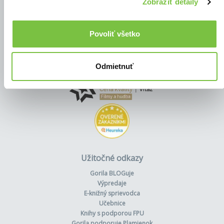
Zobraziť detaily
Povoliť všetko
Odmietnuť
Užitočné odkazy
Gorila BLOGuje
Výpredaje
E-knižný sprievodca
Učebnice
Knihy s podporou FPU
Gorila podporuje Plamienok