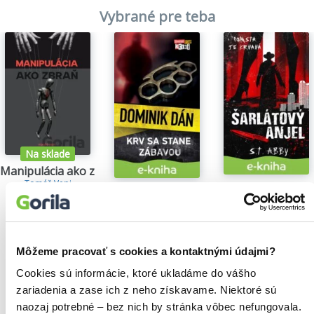
Vybrané pre teba
Na sklade
Manipulácia ako zbraň
Tomáš Vepi
Šarlátový anjel
Krv sa stane zábavou
15,79€
S.T. Abby
Dominik Dán
5,84€
14,35€
Môžeme pracovať s cookies a kontaktnými údajmi?
Cookies sú informácie, ktoré ukladáme do vášho
zariadenia a zase ich z neho získavame. Niektoré sú
Našli sme
0
titulov
naozaj potrebné – bez nich by stránka vôbec nefungovala.