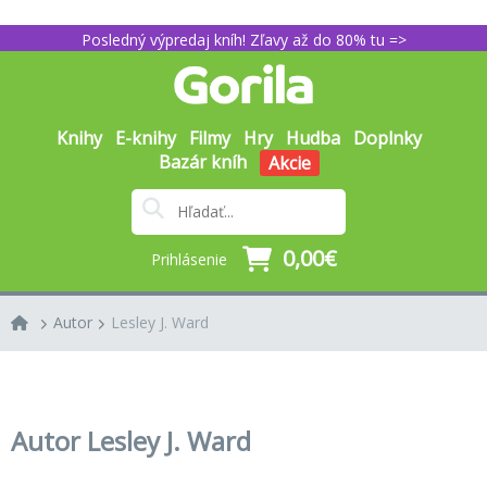
Posledný výpredaj kníh! Zľavy až do 80% tu =>
Knihy
E-knihy
Filmy
Hry
Hudba
Doplnky
Bazár kníh
Akcie
0,00€
Prihlásenie
Autor
Lesley J. Ward
Autor Lesley J. Ward